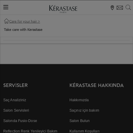
S
KAYDIRMA MENÜ
Care for your hair
>
Take care with Kerastase
SERVISLER
KÉRASTASE HAKKINDA
Saç Analiziniz
Hakkımızda
Salon Servisleri
Saçınız için bakım
Salonda Fusio-Dose
Salon Bulun
Reflection Renk Yenileyici Bakım
Kullanım Koşulları