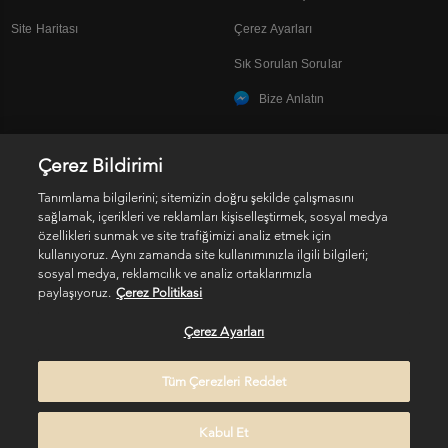
Site Haritası
Çerez Ayarları
Sık Sorulan Sorular
Bize Anlatın
Çerez Bildirimi
SOSYAL MEDYA
Tanımlama bilgilerini; sitemizin doğru şekilde çalışmasını
sağlamak, içerikleri ve reklamları kişiselleştirmek, sosyal medya
özellikleri sunmak ve site trafiğimizi analiz etmek için
kullanıyoruz. Aynı zamanda site kullanımınızla ilgili bilgileri;
sosyal medya, reklamcılık ve analiz ortaklarımızla
paylaşıyoruz.
Çerez Politikasi
Kişisel Verilerin Korunması
Çerez Ayarları
© 2017 Kérastase. All rights reserved
Tüm Çerezleri Reddet
Kabul Et