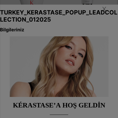
X
Masque Filler Réparateur
Fondant Fluidite
Kırılma Karşıtı Onarım
Réparateur Yıpranmış
Sağlayan Bakım Maskesi
Saçlar İçin Onarıcı Saç
Kremi
0/5 (0 )
0/5 (0 )
Kırılma karşıtı ve onarıcı saç
bakım maskesi: Saça nemini
Yıpranmış saçlarda kalsiyum
geri kazandırır ve yıpranmış
birikimini azaltan onarıcı ve
saçı güçlendirir.
yumuşatıcı saç kremi: İşlem
görmüş ve yıpranmış saçları
olumsuz etkileyen kalsiyum
birikimini azaltır. Saç hasarını
çift etkili bir şekilde onararak
yumuşaklık sağlar, saça ideal