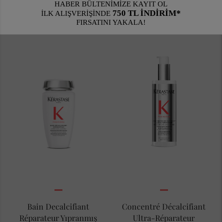
nemini ve gücünü geri
kazandırır.
Bain Decalcifiant
Concentré Décalcifiant
Réparateur Yıpranmış
Ultra-Réparateur