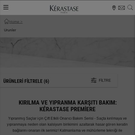
S
KAYDIRMA MENÜ
Home
>
Urunler
ÜRÜNLERI FILTRELE
(6)
FILTRE
KIRILMA VE YIPRANMA KARŞITI BAKIM:
KÉRASTASE PREMIERE
Yıpranmış Saçlar için Çift Etkili Onarıcı Bakım Serisi - Saçta kırılmaya ve
yıpranmaya neden olan kalsiyum birikimini azaltarak hasar gören keratin
bağlarını onaran ilk serimiz! Katmanlama ve mühürleme tekniği ile