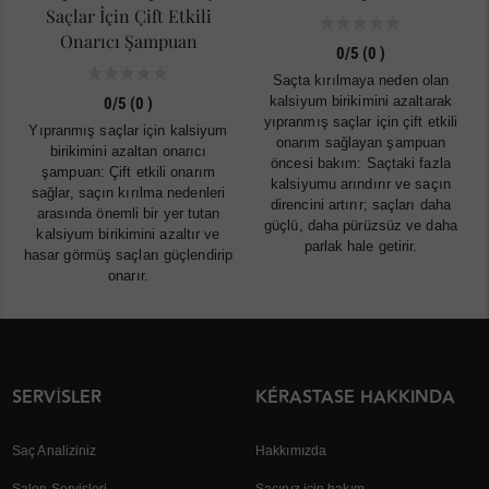
Saçlar İçin Çift Etkili
Onarıcı Şampuan
0/5 (0 )
Saçta kırılmaya neden olan
kalsiyum birikimini azaltarak
0/5 (0 )
yıpranmış saçlar için çift etkili
Yıpranmış saçlar için kalsiyum
onarım sağlayan şampuan
birikimini azaltan onarıcı
öncesi bakım: Saçtaki fazla
şampuan: Çift etkili onarım
kalsiyumu arındırır ve saçın
sağlar, saçın kırılma nedenleri
direncini artırır; saçları daha
arasında önemli bir yer tutan
güçlü, daha pürüzsüz ve daha
kalsiyum birikimini azaltır ve
parlak hale getirir.
hasar görmüş saçları güçlendirip
onarır.
SERVISLER
KÉRASTASE HAKKINDA
Saç Analiziniz
Hakkımızda