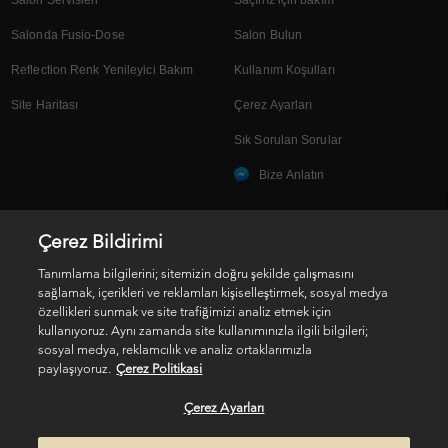
Salon Servisleri
Saçınız için bakım
Salonda Fusio-Dose
Salon Bulun
Reflection Renk Yenileyici Bakım
Kullanım Koşulları
Site Haritası
Çerez Ayarları
Sık Sorulan Sorular
Bize Anlatın
Çerez Bildirimi
SOSYAL MEDYA
Tanımlama bilgilerini; sitemizin doğru şekilde çalışmasını
sağlamak, içerikleri ve reklamları kişiselleştirmek, sosyal medya
özellikleri sunmak ve site trafiğimizi analiz etmek için
kullanıyoruz. Aynı zamanda site kullanımınızla ilgili bilgileri;
sosyal medya, reklamcılık ve analiz ortaklarımızla
paylaşıyoruz.
Çerez Politikasi
Kişisel Verilerin Korunması
Çerez Ayarları
© 2017 Kérastase. All rights reserved