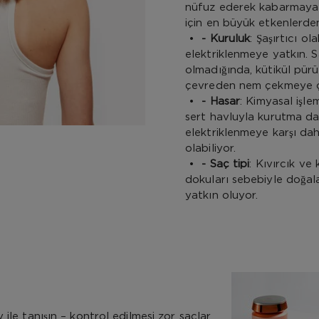
nüfuz ederek kabarmaya 
için en büyük etkenlerden 
•
- Kuruluk
: Şaşırtıcı ol
elektriklenmeye yatkın. 
olmadığında, kütikül pürü
çevreden nem çekmeye ça
•
- Hasar
: Kimyasal işlem
sert havluyla kurutma dah
elektriklenmeye karşı da
olabiliyor.
•
- Saç tipi
: Kıvırcık ve k
dokuları sebebiyle doğal
yatkın oluyor.
 ile tanışın – kontrol edilmesi zor saçlar