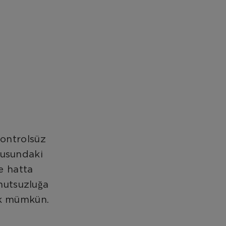
kontrolsüz
kusundaki
ve hatta
mutsuzluğa
ık mümkün.