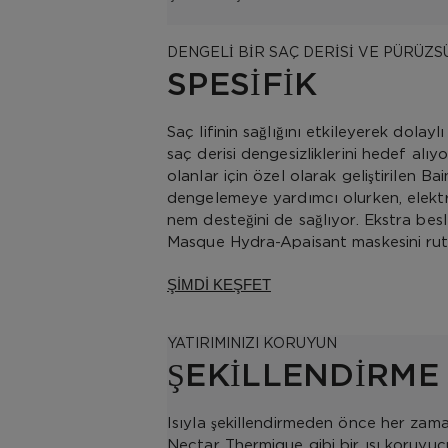
DENGELİ BİR SAÇ DERİSİ VE PÜRÜZS
SPESİFİK
Saç lifinin sağlığını etkileyerek dola
saç derisi dengesizliklerini hedef alıy
olanlar için özel olarak geliştirilen 
dengelemeye yardımcı olurken, elektr
nem desteğini de sağlıyor. Ekstra besle
Masque Hydra-Apaisant maskesini rutini
ŞİMDİ KEŞFET
YATIRIMINIZI KORUYUN
ŞEKİLLENDİRME
Isıyla şekillendirmeden önce her za
Nectar Thermique gibi bir ısı koruyucu