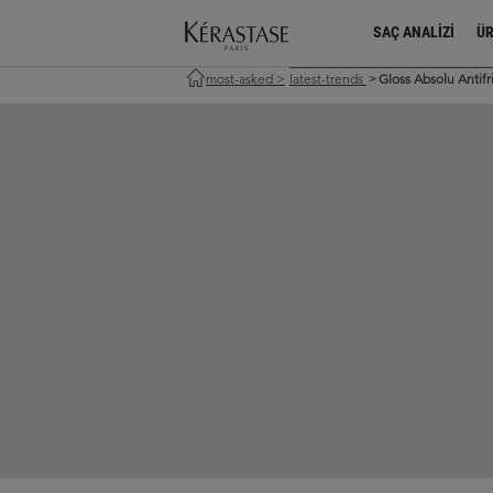
SAÇ ANALIZI
Ü
most-asked
>
latest-trends
Gloss Absolu Antifr
>