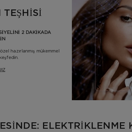
 TEŞHİSİ
SİYELİNİ 2 DAKİKADA
İN
 özel hazırlanmış mükemmel
keşfedin.
UIZ
ESİNDE: ELEKTRİKLENME 