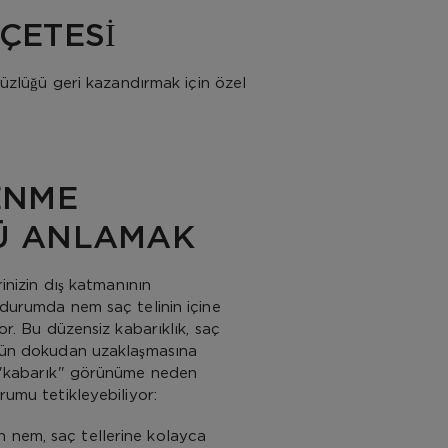
ÇETESİ
üzlüğü geri kazandırmak için özel
ENME
Ü ANLAMAK
rinizin dış katmanının
 durumda nem saç telinin içine
or. Bu düzensiz kabarıklık, saç
zgün dokudan uzaklaşmasına
k "kabarık" görünüme neden
rumu tetikleyebiliyor:
 nem, saç tellerine kolayca