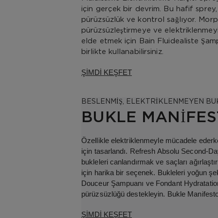
için gerçek bir devrim. Bu hafif sprey,
pürüzsüzlük ve kontrol sağlıyor. Morph
pürüzsüzleştirmeye ve elektriklenmeyi
elde etmek için Bain Fluidealiste Şam
birlikte kullanabilirsiniz.
ŞİMDİ KEŞFET
BESLENMİŞ, ELEKTRİKLENMEYEN BU
BUKLE MANİFE
Özellikle elektriklenmeyle mücadele ederk
için tasarlandı. Refresh Absolu Second-Da
bukleleri canlandırmak ve saçları ağırlaşt
için harika bir seçenek. Bukleleri yoğun ş
Douceur Şampuanı ve Fondant Hydratation E
pürüzsüzlüğü destekleyin. Bukle Manifesto
ŞİMDİ KEŞFET