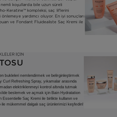
 nemli koşullarda bile uzun süreli
o-Keratine™ kompleksi, saç liflerini
 önlemeye yardımcı oluyor. En iyi sonuçları
puan ve Fondant Fluidealiste Saç Kremi ile
KLELER İÇİN
STOSU
en bukleleri nemlendirmek ve belirginleştirmek
y Curl Refreshing Spray, yıkamalar arasında
ırmadan elektriklenmeyi kontrol altında tutmak
ekilde beslemek ve açmak için Bain Hydratation
ssentielle Saç Kremi ile birlikte kullanın ve
 ile mükemmel dalgalı saç ürünlerimizi keşfedin!