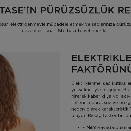
TASE’İN PÜRÜZSÜZLÜK RE
 olsun elektriklenmeyle mücadele etmek ve saçlarınıza pürüzs
çözümler sunar. İşte bazı temel öneriler:
ELEKTRİKL
FAKTÖRÜN
Elektriklenme, saç kütikülle
yükselmesiyle oluşuyor. Bu
girerek kabarıklığa yol açıy
tellerinin pürüzsüz ve dü
neden olarak karakteristi
oluyor. Birkaç faktör bu du
•
- Nem
:Havada bulunan