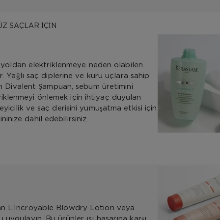
ÜZ SAÇLAR İÇİN
ylı yoldan elektriklenmeye neden olabilen
or. Yağlı saç diplerine ve kuru uçlara sahip
Bain Divalent Şampuan, sebum üretimini
iklenmeyi önlemek için ihtiyaç duyulan
yicilik ve saç derisini yumuşatma etkisi için
nize dahil edebilirsiniz.
man L’Incroyable Blowdry Lotion veya
 uygulayın. Bu ürünler ısı hasarına karşı