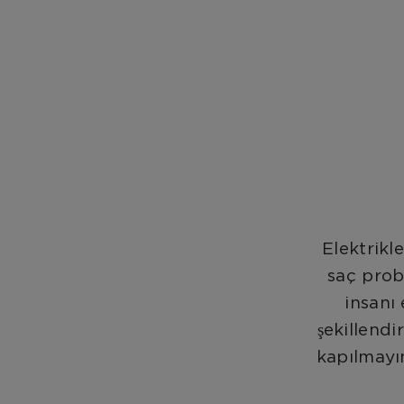
Elektrikl
saç prob
insanı 
şekillend
kapılmayı