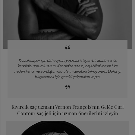
“
Kıvırcık saçlar için daha iyisini yapmak isteyen bir kuaförseniz,
kendinizi sorumlu tutun. Kendinize sorun, neyi bilmiyorum? Ve
neden kendime sorduğum soruların cevabını bilmiyorum. Daha iyi
bilgilenmek için gerekli çalışmaları yapın.
”
Kıvırcık saç uzmanı Vernon François'nın Gelée Curl
Contour saç jeli için uzman önerilerini izleyin