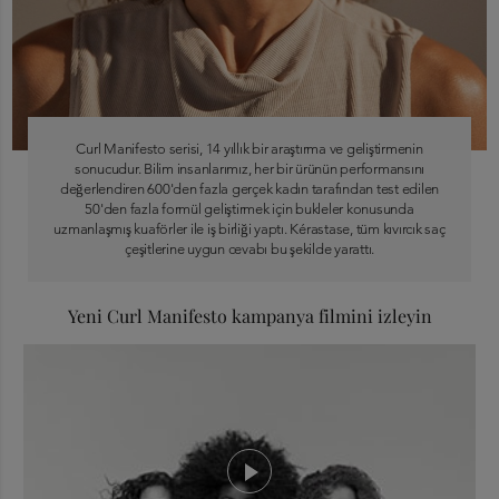
Curl Manifesto serisi, 14 yıllık bir araştırma ve geliştirmenin
sonucudur. Bilim insanlarımız, her bir ürünün performansını
değerlendiren 600'den fazla gerçek kadın tarafından test edilen
50'den fazla formül geliştirmek için bukleler konusunda
uzmanlaşmış kuaförler ile iş birliği yaptı. Kérastase, tüm kıvırcık saç
çeşitlerine uygun cevabı bu şekilde yarattı.
Yeni Curl Manifesto kampanya filmini izleyin