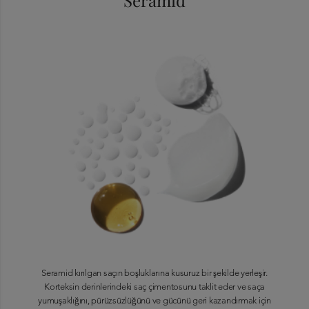
Seramid kırılgan saçın boşluklarına kusuruz bir şekilde yerleşir.
Korteksin derinlerindeki saç çimentosunu taklit eder ve saça
yumuşaklığını, pürüzsüzlüğünü ve gücünü geri kazandırmak için