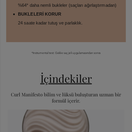
%64* daha nemli bukleler (saçları ağırlaştırmadan)
BUKLELERİ KORUR
24 saate kadar tutuş ve parlaklık.
*Instrumental test: Gelée saç jeli uygulamasından sonra
İçindekiler
Curl Manifesto bilim ve lüksü buluşturan uzman bir
formül içerir.