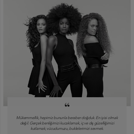
“
Mükemmellik, hepimiz bununla beraber doğduk. En iyisi olmak
değil. Gerçek benliğimizi kucaklamak, iç ve dış güzelliğimizi
kutlamak; vücudumuzu, buklelerimizi sevmek.