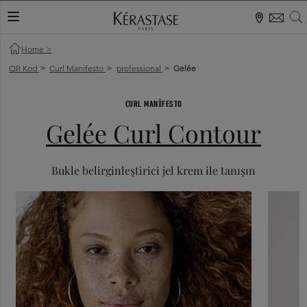
S
KAYDIRMA MENÜ
Home
>
QR Kod
Curl Manifesto
professional
Gelée
>
>
>
CURL MANIFESTO
Gelée Curl Contour
Bukle belirginleştirici jel krem ile tanışın