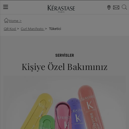
S
KAYDIRMA MENÜ
Home
>
QR Kod
Curl Manifesto
Tüketici
>
>
SERVISLER
Kişiye Özel Bakımınız