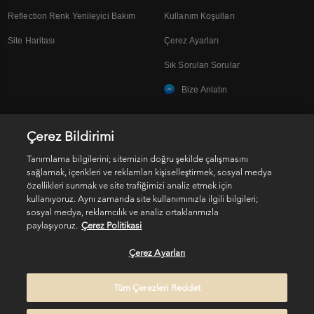
Reflection Renk Yenileyici Bakım
Kullanım Koşulları
Site Haritası
Çerez Ayarları
Sık Sorulan Sorular
Bize Anlatın
Çerez Bildirimi
SOSYAL MEDYA
Tanımlama bilgilerini; sitemizin doğru şekilde çalışmasını
sağlamak, içerikleri ve reklamları kişiselleştirmek, sosyal medya
özellikleri sunmak ve site trafiğimizi analiz etmek için
kullanıyoruz. Aynı zamanda site kullanımınızla ilgili bilgileri;
sosyal medya, reklamcılık ve analiz ortaklarımızla
paylaşıyoruz.
Çerez Politikasi
Kişisel Verilerin Korunması
Çerez Ayarları
© 2017 Kérastase. All rights reserved
Tüm Çerezleri Reddet