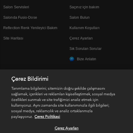
Salon Servisleri
Saçınız için bakım
Salonda Fusio-Dose
Salon Bulun
Reflection Renk Yenileyici Bakım
Kullanım Koşulları
Site Haritası
Çerez Ayarları
Sık Sorulan Sorular
Bize Anlatın
Çerez Bildirimi
SOSYAL MEDYA
Tanımlama bilgilerini; sitemizin doğru şekilde çalışmasını
sağlamak, içerikleri ve reklamları kişiselleştirmek, sosyal medya
özellikleri sunmak ve site trafiğimizi analiz etmek için
kullanıyoruz. Aynı zamanda site kullanımınızla ilgili bilgileri;
sosyal medya, reklamcılık ve analiz ortaklarımızla
paylaşıyoruz.
Çerez Politikasi
Kişisel Verilerin Korunması
Çerez Ayarları