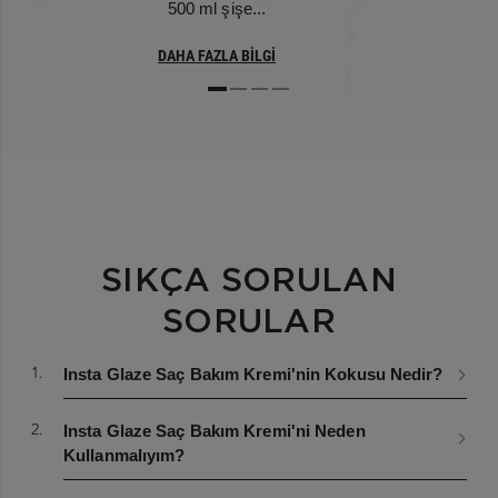
500 ml şişe...
A M A L • ALPHA-ISOMETHYL IONONE • GLYCOLIC
ACID • CITRIC ACID • EDTA • ROSA CANINA
DAHA FAZLA BİLGİ
FLOWER EXTRACT
ALT NOTALAR:
Vanilya ve Sandal
Ağacı
SIKÇA SORULAN
SORULAR
1.
Insta Glaze Saç Bakım Kremi'nin Kokusu Nedir?
2.
Insta Glaze Saç Bakım Kremi'ni Neden
Kullanmalıyım?