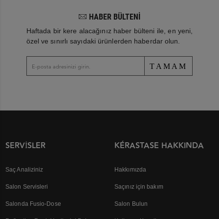
HABER BÜLTENİ
Haftada bir kere alacağınız haber bülteni ile, en yeni,
özel ve sınırlı sayıdaki ürünlerden haberdar olun.
TAMAM
SERVISLER
KÉRASTASE HAKKINDA
Saç Analiziniz
Hakkımızda
Salon Servisleri
Saçınız için bakım
Salonda Fusio-Dose
Salon Bulun