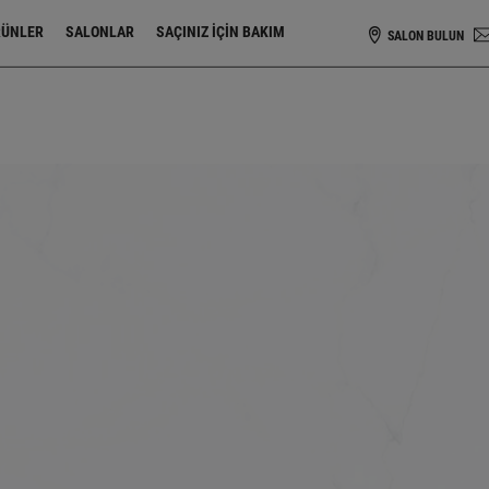
ies
RÜNLER
SALONLAR
SAÇINIZ IÇIN BAKIM
SALON BULUN