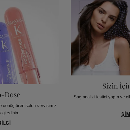
Sizin İç
o-Dose
Saç analizi testini yapın ve di
e dönüştüren salon servisimiz
lgi edinin.
ŞIM
ILGI