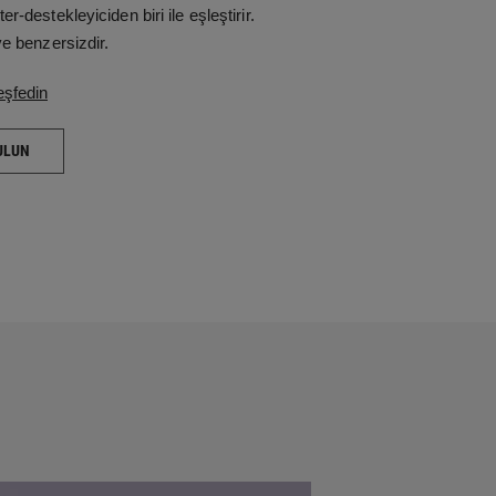
r-destekleyiciden biri ile eşleştirir.
ve benzersizdir.
eşfedin
ULUN