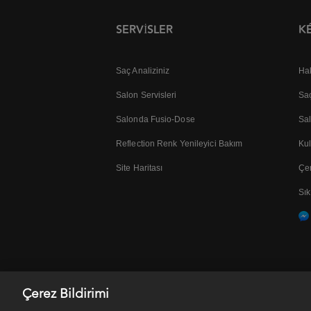
SERVISLER
K
Saç Analiziniz
Ha
Salon Servisleri
Saç
Salonda Fusio-Dose
Sa
Reflection Renk Yenileyici Bakım
Kul
Site Haritası
Çer
Sık
Çerez Bildirimi
Kişisel Verilerin Korunması