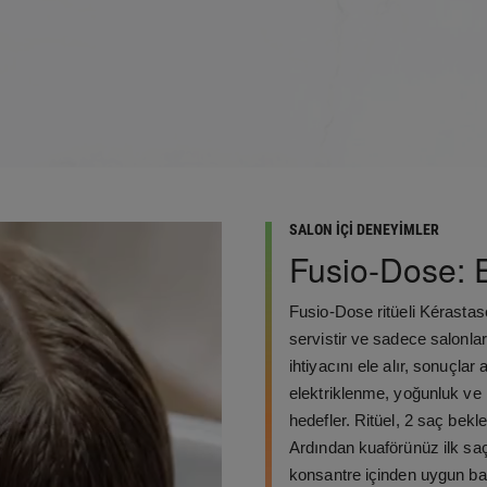
SALON İÇİ DENEYİMLER
Fusio-Dose:
Fusio-Dose ritüeli Kérastase
servistir ve sadece salonlar
ihtiyacını ele alır, sonuçlar
elektriklenme, yoğunluk ve 
hedefler. Ritüel, 2 saç beklen
Ardından kuaförünüz ilk sa
konsantre içinden uygun baz