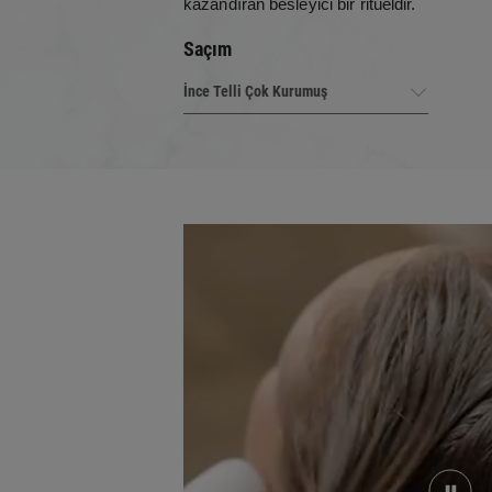
kazandıran besleyici bir ritüeldir.
Saçım