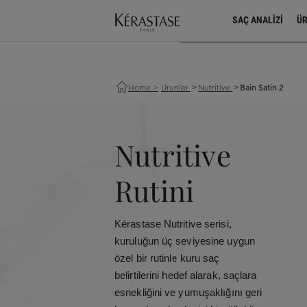
Enhanced E-commerce DataLayer Propert
SAÇ ANALIZI
Ü
Home
>
Urunler
Nutritive
Bain Satin 2
>
>
Nutritive
Rutini
Kérastase Nutritive serisi,
kuruluğun üç seviyesine uygun
özel bir rutinle kuru saç
belirtilerini hedef alarak, saçlara
esnekliğini ve yumuşaklığını geri