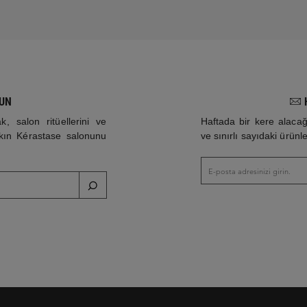
UN
k, salon ritüellerini ve
Haftada bir kere alacağı
akın Kérastase salonunu
ve sınırlı sayıdaki ürün