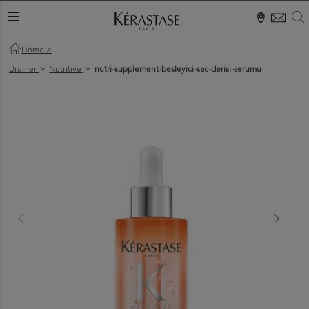
S
KAYDIRMA MENÜ
Home
>
Urunler
Nutritive
nutri-supplement-besleyici-sac-derisi-serumu
>
>