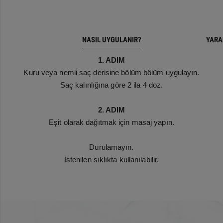
NASIL UYGULANIR?
YARA
1. ADIM
Kuru veya nemli saç derisine bölüm bölüm uygulayın.
Saç kalınlığına göre 2 ila 4 doz.
2. ADIM
Eşit olarak dağıtmak için masaj yapın.
Durulamayın.
İstenilen sıklıkta kullanılabilir.
“
Aktif İçerikler
Yağ Asidi ve Vitamin Karışımı:
Formülün besleyici ve güçlendirici
özelliklerini artırmaya yardımcı olur
Nutritive serisi ile büyüdüm ve buna