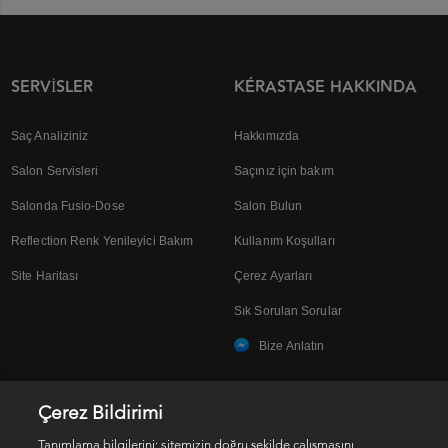
SERVISLER
KÉRASTASE HAKKINDA
Saç Analiziniz
Hakkımızda
Salon Servisleri
Saçınız için bakım
Salonda Fusio-Dose
Salon Bulun
Reflection Renk Yenileyici Bakım
Kullanım Koşulları
Site Haritası
Çerez Ayarları
Sık Sorulan Sorular
Bize Anlatın
Çerez Bildirimi
SOSYAL MEDYA
Tanımlama bilgilerini; sitemizin doğru şekilde çalışmasını