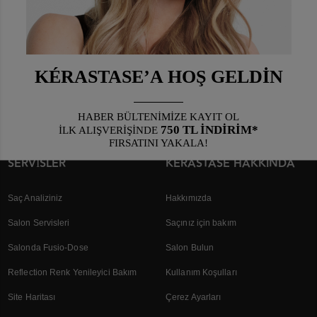
0/5 (0 )
0/5 (0 )
Güneşe maruz kalmış saçları
Güneşe maruz kalan saçları
canlandıran ve daha yumuşak
onaran ve koruyan güneş
bir hisse kavuşturan Yıpranma
sonrası saç maskesi.
Karşıtı Saç Banyosu.
SERVISLER
KÉRASTASE HAKKINDA
Saç Analiziniz
Hakkımızda
Salon Servisleri
Saçınız için bakım
Salonda Fusio-Dose
Salon Bulun
Reflection Renk Yenileyici Bakım
Kullanım Koşulları
Site Haritası
Çerez Ayarları