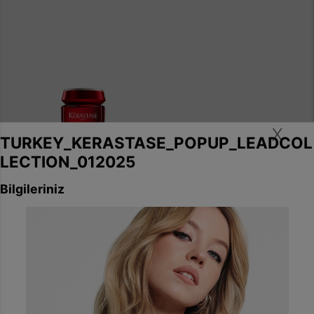
X
GÜNEŞ KORUMASI
GÜNEŞ KORUMASI
Bain Après Soleil Güneş
Masque Uv Defense Active
Sonrası Besleyici Bakım
UV Koruyucu Onarıcı Bakım
Şampuanı
Maskesi