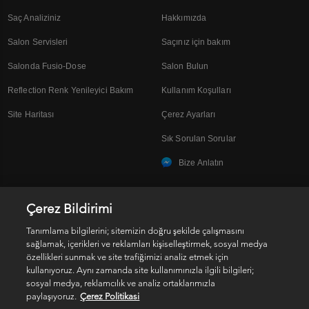
Saç Analiziniz
Hakkımızda
Salon Servisleri
Saçınız için bakım
Salonda Fusio-Dose
Salon Bulun
Reflection Renk Yenileyici Bakım
Kullanım Koşulları
Site Haritası
Çerez Ayarları
Sık Sorulan Sorular
Bize Anlatın
Çerez Bildirimi
SOSYAL MEDYA
Tanımlama bilgilerini; sitemizin doğru şekilde çalışmasını
sağlamak, içerikleri ve reklamları kişiselleştirmek, sosyal medya
özellikleri sunmak ve site trafiğimizi analiz etmek için
kullanıyoruz. Aynı zamanda site kullanımınızla ilgili bilgileri;
sosyal medya, reklamcılık ve analiz ortaklarımızla
paylaşıyoruz.
Çerez Politikasi