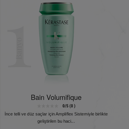
1
yeniden doldurulmasından sonra satış noktasında alınmalıdır).
Tüm İçerik Listesi
Aqua / Water - Sodium Laureth Sulfate - Coco-betaine -
Sodium Lauryl Sulfate - Sodium Chloride - Glycol Distearate -
Banyo
Hexylene Glycol - Aminopropyl Triethoxysilane - Sodium
Benzoate - Hydroxypropyl Guar Hydroxypropyltrimonium
Chloride - Lactic Acid - Alcohol Denat.- Polyquaternium-30 -
Salicylic Acid - Carbomer - Amyl Cinnamal - Hexyl Cinnamal
- Benzyl Alcohol - Linalool - Hydroxycitronellal - Butylphenyl
Methylpropional - Citronellol - Limonene -
Hydroxyethylcellulose -Benzyl Cinnamate - Sodium
Hydroxide - Parfum / Fragrance
Bain Volumifique
0/5 (0 )
İnce telli ve düz saçlar için Ampliflex Sistemiyle birlikte
geliştirilen bu haci...